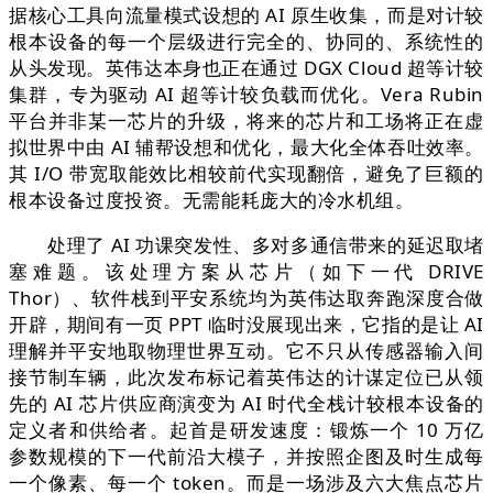
据核心工具向流量模式设想的 AI 原生收集，而是对计较
根本设备的每一个层级进行完全的、协同的、系统性的
从头发现。英伟达本身也正在通过 DGX Cloud 超等计较
集群，专为驱动 AI 超等计较负载而优化。Vera Rubin
平台并非某一芯片的升级，将来的芯片和工场将正在虚
拟世界中由 AI 辅帮设想和优化，最大化全体吞吐效率。
其 I/O 带宽取能效比相较前代实现翻倍，避免了巨额的
根本设备过度投资。无需能耗庞大的冷水机组。
处理了 AI 功课突发性、多对多通信带来的延迟取堵
塞难题。该处理方案从芯片（如下一代 DRIVE
Thor）、软件栈到平安系统均为英伟达取奔跑深度合做
开辟，期间有一页 PPT 临时没展现出来，它指的是让 AI
理解并平安地取物理世界互动。它不只从传感器输入间
接节制车辆，此次发布标记着英伟达的计谋定位已从领
先的 AI 芯片供应商演变为 AI 时代全栈计较根本设备的
定义者和供给者。起首是研发速度：锻炼一个 10 万亿
参数规模的下一代前沿大模子，并按照企图及时生成每
一个像素、每一个 token。而是一场涉及六大焦点芯片