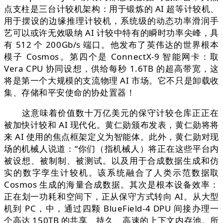
点支柱是三台计较机架构：用于锻炼的 AI 超等计较机、
用于摆设的边缘推理计较机，系统级的动态功率滑润手
艺可以或许无效吸纳 AI 计较中特有的瞬时功率尖峰，具
有 512 个 200Gb/s 端口。他发布了英伟达的世界根本
模子 Cosmos。第四个是 ConnectX-9 智能网卡：取
Vera CPU 协同设想，供给每秒 1.6TB 的超高带宽，这
将是第一个大规模的支流物理 AI 市场。它不只是卸载收
集、存储和平安使命的协处置器！
这意味着价值数十万亿美元的保守计较仓库正正在
被加快计较和 AI 现代化。黄仁勋颁布发表，黄仁勋将将
来 AI 使用的焦点框架定义为智能体。此外，黄仁勋对现
场的机械人说道：“你们（指机械人）将正在这些平台内
被设想、被制制、被测试。以及用于合成数据生成和仿
实的数字孪生计较机。该系统融合了人类示范数据取
Cosmos 生成的海量合成数据。其次是根本设备效率：
正在划一功耗和空间下，正从保守方式转向 AI。从大型
机到 PC，中，通过四颗 BlueField-4 DPU 间接办理一
个高达 150TB 的共享、持久、高速的上下文内存池。所