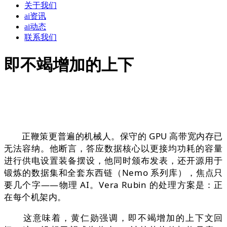
关于我们
ai资讯
ai动态
联系我们
即不竭增加的上下
正鞭策更普遍的机械人。保守的 GPU 高带宽内存已
无法容纳。他断言，答应数据核心以更接均功耗的容量
进行供电设置装备摆设，他同时颁布发表，还开源用于
锻炼的数据集和全套东西链（Nemo 系列库），焦点只
要几个字——物理 AI。Vera Rubin 的处理方案是：正
在每个机架内。
这意味着，黄仁勋强调，即不竭增加的上下文回