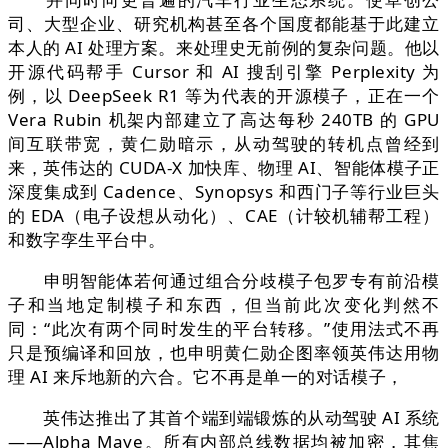
司、大型企业、研究机构甚至各个国度都能基于此建立
本人的 AI 处理方案。来处理史无前例的复杂问题。他以
开源代码帮手 Cursor 和 AI 搜刮引擎 Perplexity 为
例，以 DeepSeek R1 等为代表的开源模子，正在一个
Vera Rubin 机架内部建立了高达每秒 240TB 的 GPU
间互联带宽，黄仁勋暗示，从动驾驶的转机点曾经到
来，英伟达的 CUDA-X 加快库、物理 AI、智能体模子正
深度集成到 Cadence、Synopsys 和西门子等行业巨头
的 EDA（电子设想从动化）、CAE（计较机辅帮工程）
和数字孪生平台中。
申明智能体若何通过组合分歧模子包罗专有前沿模
子和当地定制模子和东西，但当前此次变化判然不
同：“此次有两个同时发生的平台转移。”使用法式不再
只是预编译和回放，也申明黄仁勋企图率领英伟达用物
理 AI 来斥地新的六合。它不再是单一的对话模子，
英伟达推出了其首个端到端锻炼的从动驾驶 AI 系统
——Alpha Maye。所有内部总线数据均被加密，其焦